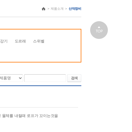
>
제품소개
>
산악장비
하강기
도르래
스위벨
검색
린 물체를 내릴때 로프가 꼬이는것을