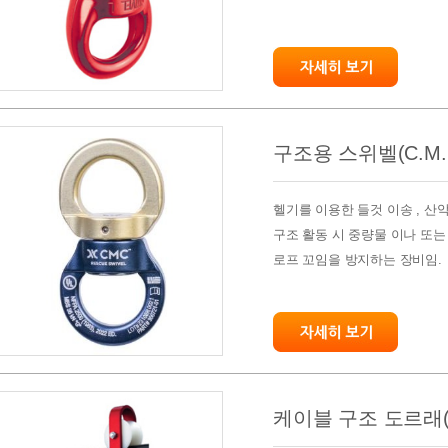
구조용 스위벨(C.M.
헬기를 이용한 들것 이송 , 
구조 활동 시 중량물 이나 또는
로프 꼬임을 방지하는 장비임.
케이블 구조 도르래