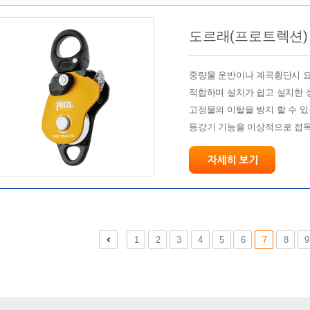
도르래(프로트렉션)
중량물 운반이나 계곡횡단시 
적합하며 설치가 쉽고 설치한 
고정물의 이탈을 방지 할 수 
등강기 기능을 이상적으로 접목
1
2
3
4
5
6
7
8
9