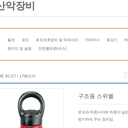
산악장비
들것
로프
로프보호장비 및 악세사리
카라비너
등강기
랜야드 및 슬링
안전벨트(하네스)
체:
81
건
7 / 17
페이지
구조용 스위벨
로프와 하중사이에 하중이 실
방지하여 주는 장비임.