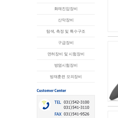
화재진압장비
산악장비
탐색, 측정 및 특수구조
구급장비
면허장비 및 시험장비
방염시험장비
방재훈련 모의장비