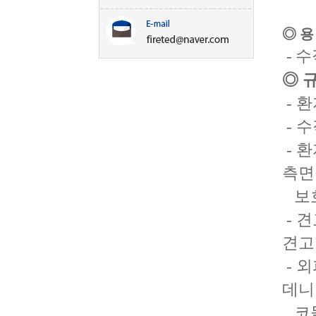
◎
용
- 
◎
규
-
환
-
수
-
환
측면
보호
-
견
견고
-
외
데니
코둘