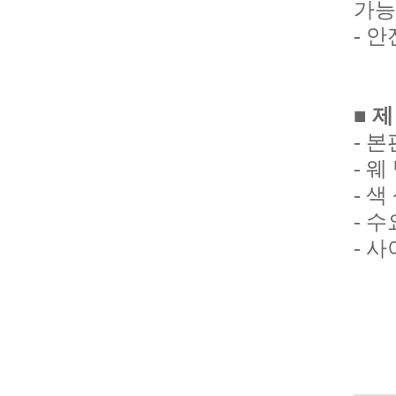
가능
-
안
■
제
-
본
-
웨
-
색
-
수
-
사
X