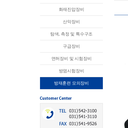
화재진압장비
산악장비
탐색, 측정 및 특수구조
구급장비
면허장비 및 시험장비
방염시험장비
방재훈련 모의장비