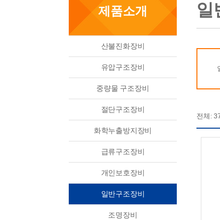
일
제품소개
산불진화장비
유압구조장비
중량물 구조장비
절단구조장비
전체:
3
화학누출방지장비
급류구조장비
개인보호장비
일반구조장비
조명장비