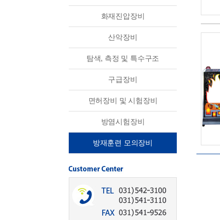
화재진압장비
산악장비
탐색, 측정 및 특수구조
구급장비
면허장비 및 시험장비
방염시험장비
방재훈련 모의장비