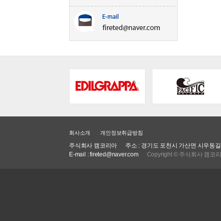
회사소개
개인정보취급방침
주식회사 캠코리아 주소 : 경기도 포천시 가산면 시우동길 47-17 (우)
E-mail : fireted@naver.com
Copyright © 주식회사 캠코리아. 