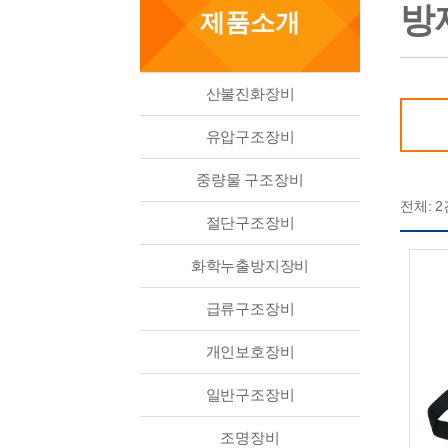
방
제품소개
산불진화장비
유압구조장비
중량물 구조장비
전체:
2
절단구조장비
화학누출방지장비
급류구조장비
개인보호장비
일반구조장비
조명장비