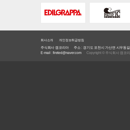
회사소개
개인정보취급방침
주식회사 캠코리아 주소 : 경기도 포천시 가산면 시우동길 47-17 (우)
E-mail : fireted@naver.com
Copyright © 주식회사 캠코리아. 