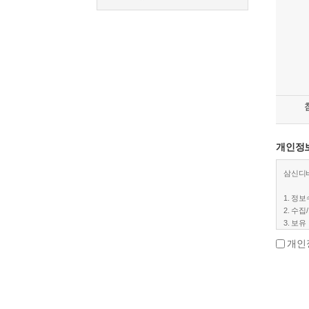
개인정보
삼신디바
1. 정
2. 수
3. 보
개인